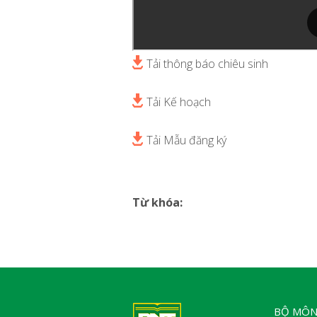
Tải thông báo chiêu sinh
Tải Kế hoạch
Tải Mẫu đăng ký
Từ khóa:
BỘ MÔN