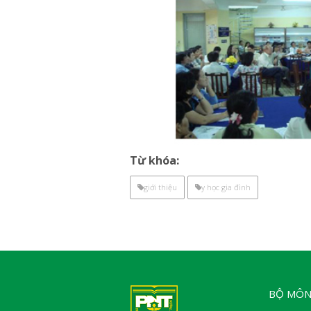
Từ khóa:
giới thiệu
y học gia đình
BỘ MÔN